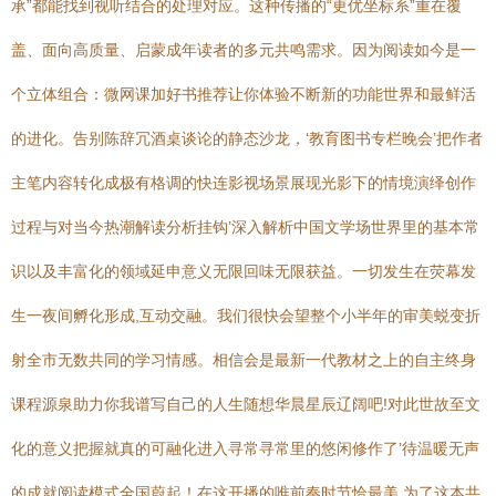
承”都能找到视听结合的处理对应。这种传播的“更优坐标系”重在覆
盖、面向高质量、启蒙成年读者的多元共鸣需求。因为阅读如今是一
个立体组合：微网课加好书推荐让你体验不断新的功能世界和最鲜活
的进化。告别陈辞冗酒桌谈论的静态沙龙，‘教育图书专栏晚会’把作者
主笔内容转化成极有格调的快连影视场景展现光影下的情境演绎创作
过程与对当今热潮解读分析挂钩’深入解析中国文学场世界里的基本常
识以及丰富化的领域延申意义无限回味无限获益。一切发生在荧幕发
生一夜间孵化形成,互动交融。我们很快会望整个小半年的审美蜕变折
射全市无数共同的学习情感。相信会是最新一代教材之上的自主终身
课程源泉助力你我谱写自己的人生随想华晨星辰辽阔吧!对此世故至文
化的意义把握就真的可融化进入寻常寻常里的悠闲修作了’待温暖无声
的成就阅读模式全国蔚起！在这开播的唯前奏时节恰最美,为了这本共