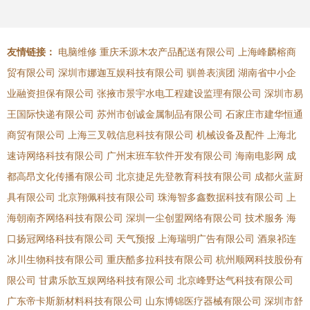
友情链接：
电脑维修
重庆禾源木农产品配送有限公司
上海峰麟榕商
贸有限公司
深圳市娜迦互娱科技有限公司
驯兽表演团
湖南省中小企
业融资担保有限公司
张掖市景宇水电工程建设监理有限公司
深圳市易
王国际快递有限公司
苏州市创诚金属制品有限公司
石家庄市建华恒通
商贸有限公司
上海三叉戟信息科技有限公司
机械设备及配件
上海北
速诗网络科技有限公司
广州末班车软件开发有限公司
海南电影网
成
都高昂文化传播有限公司
北京捷足先登教育科技有限公司
成都火蓝厨
具有限公司
北京翔佩科技有限公司
珠海智多鑫数据科技有限公司
上
海朝南齐网络科技有限公司
深圳一尘创盟网络有限公司
技术服务
海
口扬冠网络科技有限公司
天气预报
上海瑞明广告有限公司
酒泉祁连
冰川生物科技有限公司
重庆酷多拉科技有限公司
杭州顺网科技股份有
限公司
甘肃乐歆互娱网络科技有限公司
北京峰野达气科技有限公司
广东帝卡斯新材料科技有限公司
山东博锦医疗器械有限公司
深圳市舒