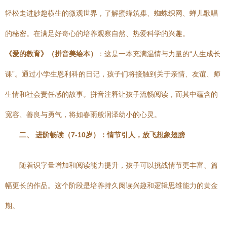
轻松走进妙趣横生的微观世界，了解蜜蜂筑巢、蜘蛛织网、蝉儿歌唱
的秘密。在满足好奇心的培养观察自然、热爱科学的兴趣。
《爱的教育》（拼音美绘本）
：这是一本充满温情与力量的“人生成长
课”。通过小学生恩利科的日记，孩子们将接触到关于亲情、友谊、师
生情和社会责任感的故事。拼音注释让孩子流畅阅读，而其中蕴含的
宽容、善良与勇气，将如春雨般润泽幼小的心灵。
二、 进阶畅读（7-10岁）：情节引人，放飞想象翅膀
随着识字量增加和阅读能力提升，孩子可以挑战情节更丰富、篇
幅更长的作品。这个阶段是培养持久阅读兴趣和逻辑思维能力的黄金
期。