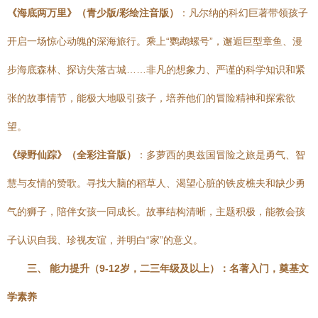
《海底两万里》（青少版/彩绘注音版）
：凡尔纳的科幻巨著带领孩子
开启一场惊心动魄的深海旅行。乘上“鹦鹉螺号”，邂逅巨型章鱼、漫
步海底森林、探访失落古城……非凡的想象力、严谨的科学知识和紧
张的故事情节，能极大地吸引孩子，培养他们的冒险精神和探索欲
望。
《绿野仙踪》（全彩注音版）
：多萝西的奥兹国冒险之旅是勇气、智
慧与友情的赞歌。寻找大脑的稻草人、渴望心脏的铁皮樵夫和缺少勇
气的狮子，陪伴女孩一同成长。故事结构清晰，主题积极，能教会孩
子认识自我、珍视友谊，并明白“家”的意义。
三、 能力提升（9-12岁，二三年级及以上）：名著入门，奠基文
学素养