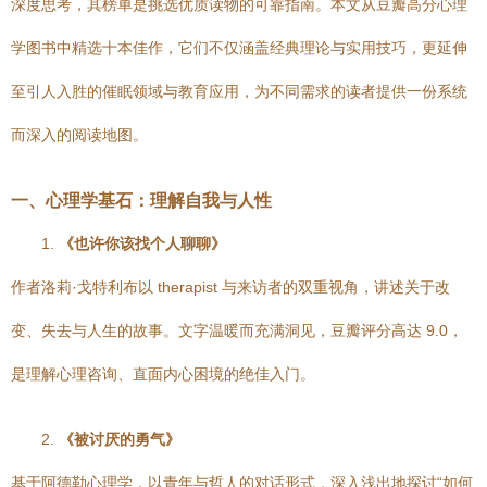
深度思考，其榜单是挑选优质读物的可靠指南。本文从豆瓣高分心理
学图书中精选十本佳作，它们不仅涵盖经典理论与实用技巧，更延伸
至引人入胜的催眠领域与教育应用，为不同需求的读者提供一份系统
而深入的阅读地图。
一、心理学基石：理解自我与人性
1.
《也许你该找个人聊聊》
作者洛莉·戈特利布以 therapist 与来访者的双重视角，讲述关于改
变、失去与人生的故事。文字温暖而充满洞见，豆瓣评分高达 9.0，
是理解心理咨询、直面内心困境的绝佳入门。
2.
《被讨厌的勇气》
基于阿德勒心理学，以青年与哲人的对话形式，深入浅出地探讨“如何