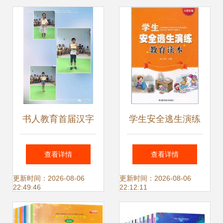
新体验
文化安全防线
书人教育首届汉字
学生安全逃生演练
听写大赛圆满结束
教育读本
查看详情
查看详情
获奖名单公布
更新时间：2026-08-06
更新时间：2026-08-06
22:49:46
22:12:11