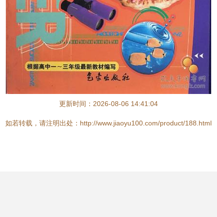
更新时间：2026-08-06 14:41:04
如若转载，请注明出处：http://www.jiaoyu100.com/product/188.html